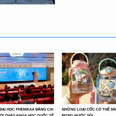
 ĐẠI HỌC PHENIKAA ĐĂNG CAI
NHỮNG LOẠI CỐC CÓ THỂ SI
̣I THẢO KHOA HỌC QUỐC TẾ
ĐỰNG NƯỚC SÔI