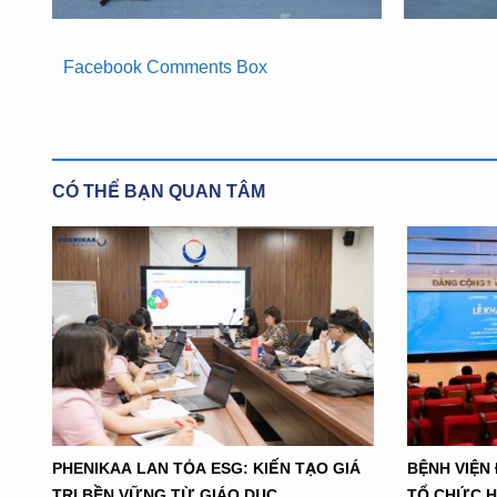
Facebook Comments Box
CÓ THỂ BẠN QUAN TÂM
PHENIKAA LAN TỎA ESG: KIẾN TẠO GIÁ
BỆNH VIỆN
TRỊ BỀN VỮNG TỪ GIÁO DỤC
TỔ CHỨC HÔ