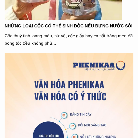
NHỮNG LOẠI CỐC CÓ THỂ SINH ĐỘC NẾU ĐỰNG NƯỚC SÔI
Cốc thuỷ tinh loang màu, sứ vẽ, cốc giấy hay ca sắt tráng men đã
bong tóc đều không phù…