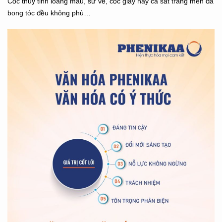
Cốc thuỷ tinh loang màu, sứ vẽ, cốc giấy hay ca sắt tráng men đã
bong tóc đều không phù…