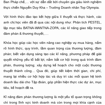
Ban Pháp chế,… với sự dẫn dắt bởi chuyên gia giàu kinh nghiệm
thực chiến Nguyễn Duy Kha – Trường Doanh nhân Top Olympia.
Với hình thức đào tạo kết hợp giữa lí thuyết và thực hành, các
anh chị học viên đã đi qua các nội dung như: Phân tích PESTEL,
lập mục tiêu BATNA-WANTNA-ZOPA, các kĩ năng giao tiếp trong
đàm phán & thương thuyết,….
Khóa học giúp các học viên nâng cao nghiệp vụ mua hàng, nắm
rõ hình thức, quy trình, tầm quan trọng của thương lượng, đàm
phán; biết vận dụng sáng tạo các kĩ năng, phương pháp để giải
quyết những yếu tố bất lợi, nắm bắt cơ hội trong quá trình đàm
phán, thương lượng; xây dựng kế hoạch cho một cuộc thương
thuyết thành công… Qua đó, giúp tiết kiệm thời gian, chi phí,
mang lại nhiều cơ hội hợp tác và duy trì các mối quan hệ kinh
doanh lâu dài cho Tập đoàn, góp phần hiện thực các dự án, mục
tiêu, kế hoạch đề ra.
Kĩ năng đàm phán thương lượng là một yếu tố quan trọng không
chỉ trong lĩnh vực kinh doanh mà còn trong mọi khía cạnh của