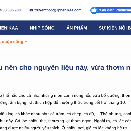
4 33 685 980
truyenthong@phenikaa.com
HENIKAA
NHỊP SỐNG
ẤN PHẨM
SỰ KIỆN NỘI 
t cuộc sống
»
 nên cho nguyên liệu này, vừa thơm 
n có thể nấu cho cả nhà những món canh nóng hổi, vừa bổ dưỡng, thơ
ng, ấm bụng, rất thích hợp để thưởng thức trong tiết trời tháng 10.
iều loại cá khác nhau như cá trắm, cá chép, cá đù,… Thế nhưng, can
u này. Cá lóc nhiều thịt, ít xương lại thơm ngon. Ngoài ra, cá lóc c
àng được nhiều người yêu thích. Ở nhiều nơi, giá cá lóc không hề rẻ.