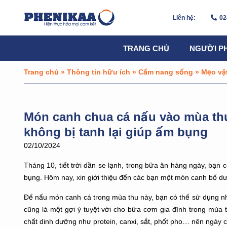
Liên hệ:
02
TRANG CHỦ
NGƯỜI P
Trang chủ
»
Thông tin hữu ích
»
Cẩm nang sống
»
Mẹo vặ
Món canh chua cá nấu vào mùa thu
không bị tanh lại giúp ấm bụng
02/10/2024
Tháng 10, tiết trời dần se lạnh, trong bữa ăn hàng ngày, bạ
bụng. Hôm nay, xin giới thiệu đến các bạn một món canh bổ dưỡ
Để nấu món canh cá trong mùa thu này, bạn có thể sử dụng nh
cũng là một gợi ý tuyệt vời cho bữa cơm gia đình trong mùa th
chất dinh dưỡng như protein, canxi, sắt, phốt pho… nên ngày c