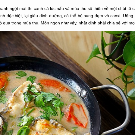
nh ngọt mát thì canh cá lóc nấu và mùa thu sẽ thiên về một chút tê ca
 đặc biệt, lại giàu dinh dưỡng, có thể bổ sung đạm và canxi. Uống 
ỏ qua trong mùa thu. Món ngon như vậy, nhất định phải chia sẻ với mọ