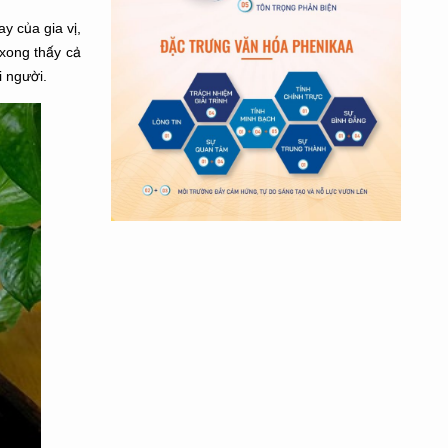
y của gia vị,
xong thấy cả
i người.