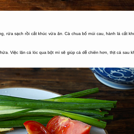
g, rửa sạch rồi cắt khúc vừa ăn. Cà chua bổ múi cau, hành lá cắt khúc
hừa. Việc lăn cá lóc qua bột mì sẽ giúp cá dễ chiên hơn, thịt cá sau k