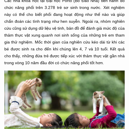
Các nhà khoa học tại Đại học Porto (Bồ Đào Nha) tiến hành đo
chức năng phổi trên 3.278 trẻ sơ sinh trong nước. Xét nghiệm
này có thể cho biết phổi đang hoạt động như thế nào và giúp
chẩn đoán các tình trạng như hen suyễn. Ngoài ra, nhóm nghiên
cứu cũng sử dụng dữ liệu vệ tinh, bản đồ để đánh giá mức độ của
thảm thực vật xung quanh nơi sinh sống của những trẻ em tham
gia thử nghiệm. Mốc thời gian của nghiên cứu kéo dài từ khi các
bé được sinh ra cho đến khi chúng lên 4, 7 và 10 tuổi. Kết quả
cho thấy, những đứa trẻ được tiếp xúc với thảm thực vật gần nhà
trong vòng 10 năm đầu đời có chức năng phổi tốt hơn.