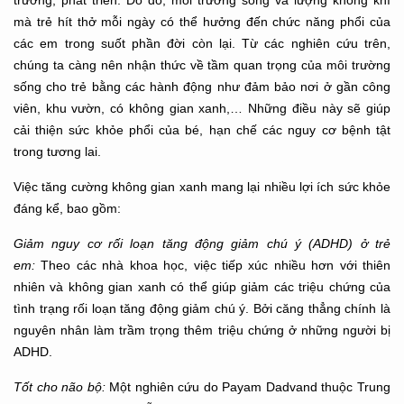
trưởng, phát triển. Do đó, môi trường sống và lượng không khí
mà trẻ hít thở mỗi ngày có thể hưởng đến chức năng phổi của
các em trong suốt phần đời còn lại. Từ các nghiên cứu trên,
chúng ta càng nên nhận thức về tầm quan trọng của môi trường
sống cho trẻ bằng các hành động như đảm bảo nơi ở gần công
viên, khu vườn, có không gian xanh,… Những điều này sẽ giúp
cải thiện sức khỏe phổi của bé, hạn chế các nguy cơ bệnh tật
trong tương lai.
Việc tăng cường không gian xanh mang lại nhiều lợi ích sức khỏe
đáng kể, bao gồm:
Giảm nguy cơ
rối loạn tăng động giảm chú ý (ADHD) ở trẻ
em:
Theo các nhà khoa học, việc tiếp xúc nhiều hơn với thiên
nhiên và không gian xanh có thể giúp giảm các triệu chứng của
tình trạng rối loạn tăng động giảm chú ý. Bởi căng thẳng chính là
nguyên nhân làm trầm trọng thêm triệu chứng ở những người bị
ADHD.
Tốt cho não bộ:
Một nghiên cứu do Payam Dadvand thuộc Trung