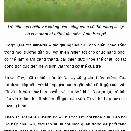
Trẻ tiếp xúc nhiều với không gian sống xanh có thể mang lại lợi
ích cho sự phát triển toàn diện. Ảnh:
Freepik
Diogo Queiroz Almeida – tác giả nghiên cứu cho biết: “Việc sống
trong môi trường gần gũi với thiên nhiên tốt cho chức năng phổi,
có thể làm giảm căng thẳng, cải thiện sức khỏe thể chất, có tác
động tích cực đến hệ vi sinh vật trong cơ thể của trẻ”.
Trước đây, một nghiên cứu từ Na Uy cũng cho thấy những đứa
trẻ được tiếp cận với không gian xanh gần nhà sẽ ít gặp các vấn
đề về hô hấp như hen suyễn và thở khò khè. Ngược lại, trẻ tiếp
xúc với không khí ô nhiễm dễ gặp các vấn đề về hô hấp hơn khi
trưởng thành.
Theo TS Marielle Pijnenburg – Chủ tịch Hội nhi khoa của Hiệp hội
Hô hấp châu Âu, thời thơ ấu là cột mốc quan trọng để phổi tăng