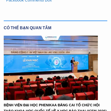
Facebook Comments Box
CÓ THỂ BẠN QUAN TÂM
BỆNH VIỆN ĐẠI HỌC PHENIKAA ĐĂNG CAI TỔ CHỨC HỘI
THẢO KHOA HỌC QUỐC TẾ VỀ Y HỌC BÀO THAI (ICFM 2026)