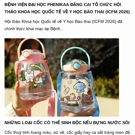
BỆNH VIỆN ĐẠI HỌC PHENIKAA ĐĂNG CAI TỔ CHỨC HỘI
THẢO KHOA HỌC QUỐC TẾ VỀ Y HỌC BÀO THAI (ICFM 2026)
Hội thảo Khoa học Quốc tế về Y học Bào thai (ICFM 2026) đã
chính thức khai mạc tại Bệnh…
NHỮNG LOẠI CỐC CÓ THỂ SINH ĐỘC NẾU ĐỰNG NƯỚC SÔI
Cốc thuỷ tinh loang màu, sứ vẽ, cốc giấy hay ca sắt tráng men đã