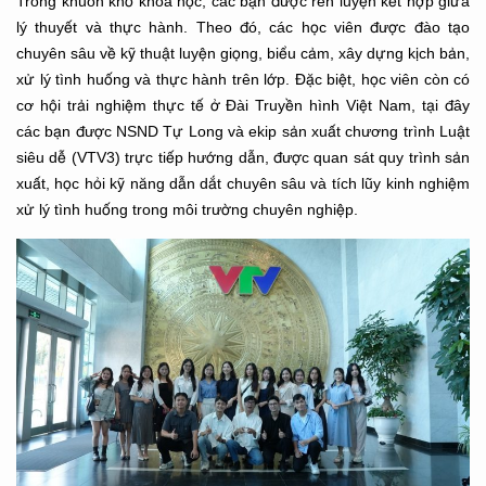
Trong khuôn khổ khoá học, các bạn được rèn luyện kết hợp giữa
lý thuyết và thực hành. Theo đó, các học viên được đào tạo
chuyên sâu về kỹ thuật luyện giọng, biểu cảm, xây dựng kịch bản,
xử lý tình huống và thực hành trên lớp. Đặc biệt, học viên còn có
cơ hội trải nghiệm thực tế ở Đài Truyền hình Việt Nam, tại đây
các bạn được NSND Tự Long và ekip sản xuất chương trình Luật
siêu dễ (VTV3) trực tiếp hướng dẫn, được quan sát quy trình sản
xuất, học hỏi kỹ năng dẫn dắt chuyên sâu và tích lũy kinh nghiệm
xử lý tình huống trong môi trường chuyên nghiệp.