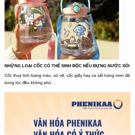
NHỮNG LOẠI CỐC CÓ THỂ SINH ĐỘC NẾU ĐỰNG NƯỚC SÔI
Cốc thuỷ tinh loang màu, sứ vẽ, cốc giấy hay ca sắt tráng men đã
bong tóc đều không phù…