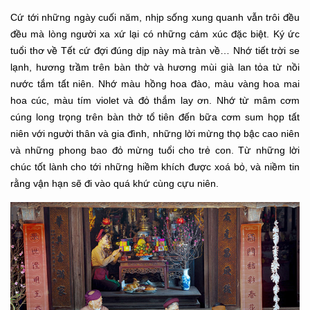
Cứ tới những ngày cuối năm, nhịp sống xung quanh vẫn trôi đều
đều mà lòng người xa xứ lại có những cảm xúc đặc biệt. Ký ức
tuổi thơ về Tết cứ đợi đúng dịp này mà tràn về… Nhớ tiết trời se
lạnh, hương trầm trên bàn thờ và hương mùi già lan tỏa từ nồi
nước tắm tất niên. Nhớ màu hồng hoa đào, màu vàng hoa mai
hoa cúc, màu tím violet và đỏ thắm lay ơn. Nhớ từ mâm cơm
cúng long trọng trên bàn thờ tổ tiên đến bữa cơm sum họp tất
niên với người thân và gia đình, những lời mừng thọ bậc cao niên
và những phong bao đỏ mừng tuổi cho trẻ con. Từ những lời
chúc tốt lành cho tới những hiềm khích được xoá bỏ, và niềm tin
rằng vận hạn sẽ đi vào quá khứ cùng cựu niên.