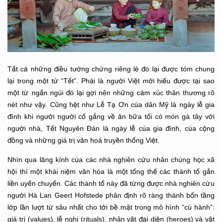
Tất cả những điều tưởng chừng riêng lẻ đó lại được tóm chung
lại trong một từ “Tết”. Phải là người Việt mới hiểu được tại sao
một từ ngắn ngủi đó lại gợi nên những cảm xúc thân thương rõ
nét như vậy. Cũng hệt như Lễ Tạ Ơn của dân Mỹ là ngày lễ gia
đình khi người người cố gắng về ăn bữa tối có món gà tây với
người nhà, Tết Nguyên Đán là ngày lễ của gia đình, của cộng
đồng và những giá trị văn hoá truyền thống Việt.
Nhìn qua lăng kính của các nhà nghiên cứu nhân chủng học xã
hội thì một khái niệm văn hóa là một tổng thể các thành tố gắn
liền uyển chuyển. Các thành tố này đã từng được nhà nghiên cứu
người Hà Lan Geert Hofstede phân định rõ ràng thành bốn tầng
lớp lần lượt từ sâu nhất cho tới bề mặt trong mô hình “củ hành”:
giá trị (values), lễ nghi (rituals), nhân vật đại diện (heroes) và vật