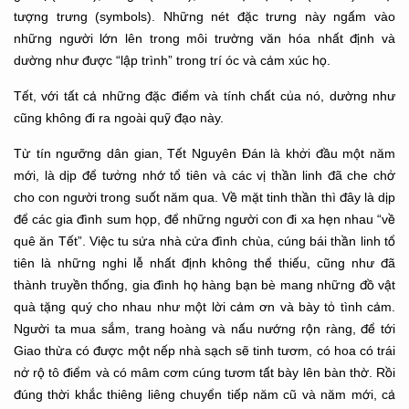
tượng trưng (symbols). Những nét đặc trưng này ngấm vào
những người lớn lên trong môi trường văn hóa nhất định và
dường như được “lập trình” trong trí óc và cảm xúc họ.
Tết, với tất cả những đặc điểm và tính chất của nó, dường như
cũng không đi ra ngoài quỹ đạo này.
Từ tín ngưỡng dân gian, Tết Nguyên Đán là khởi đầu một năm
mới, là dịp để tưởng nhớ tổ tiên và các vị thần linh đã che chở
cho con người trong suốt năm qua. Về mặt tinh thần thì đây là dịp
để các gia đình sum họp, để những người con đi xa hẹn nhau “về
quê ăn Tết”. Việc tu sửa nhà cửa đình chùa, cúng bái thần linh tổ
tiên là những nghi lễ nhất định không thể thiếu, cũng như đã
thành truyền thống, gia đình họ hàng bạn bè mang những đồ vật
quà tặng quý cho nhau như một lời cảm ơn và bày tỏ tình cảm.
Người ta mua sắm, trang hoàng và nấu nướng rộn ràng, để tới
Giao thừa có được một nếp nhà sạch sẽ tinh tươm, có hoa có trái
nở rộ tô điểm và có mâm cơm cúng tươm tất bày lên bàn thờ. Rồi
đúng thời khắc thiêng liêng chuyển tiếp năm cũ và năm mới, cả