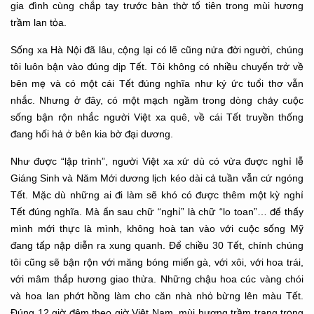
gia đình cùng chắp tay trước bàn thờ tổ tiên trong mùi hương
trầm lan tỏa.
Sống xa Hà Nội đã lâu, cộng lại có lẽ cũng nửa đời người, chúng
tôi luôn bận vào đúng dịp Tết. Tôi không có nhiều chuyến trở về
bên mẹ và có một cái Tết đúng nghĩa như ký ức tuổi thơ vẫn
nhắc. Nhưng ở đây, có một mạch ngầm trong dòng chảy cuộc
sống bận rộn nhắc người Việt xa quê, về cái Tết truyền thống
đang hối hả ở bên kia bờ đại dương.
Như được “lập trình”, người Việt xa xứ dù có vừa được nghỉ lễ
Giáng Sinh và Năm Mới dương lịch kéo dài cả tuần vẫn cứ ngóng
Tết. Mặc dù những ai đi làm sẽ khó có được thêm một kỳ nghỉ
Tết đúng nghĩa. Mà ẩn sau chữ “nghỉ” là chữ “lo toan”… để thấy
mình mới thực là mình, không hoà tan vào với cuộc sống Mỹ
đang tấp nập diễn ra xung quanh. Để chiều 30 Tết, chính chúng
tôi cũng sẽ bận rộn với măng bóng miến gà, với xôi, với hoa trái,
với mâm thắp hương giao thừa. Những chậu hoa cúc vàng chói
và hoa lan phớt hồng làm cho căn nhà nhỏ bừng lên màu Tết.
Đúng 12 giờ đêm theo giờ Việt Nam, mùi hương trầm trang trọng