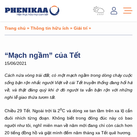
Trang chủ
»
Thông tin hữu ích
»
Giải trí
»
“Mạch ngầm” của Tết
15/06/2021
Cách nửa vòng trái đất, có một mạch ngầm trong dòng chảy cuộc
sống bận rộn nhắc người Việt về cái Tết truyền thống đang hối hả
về, và thật đáng quý khi ở đó người ta vẫn bận rộn với những
nghi lễ giao thừa tươm tất.
o
Chiều 29 Tết. Ngoài trời là 2
C và dòng xe tan tầm trên xa lộ cắn
đuôi nhích từng đoạn. Không biết trong đông đúc này có bao
người như tôi, nghĩ miên man về năm mới đang chỉ còn cách hơn
20 tiếng đồng hồ và giật mình đếm năm tháng xa Tết quê hương.