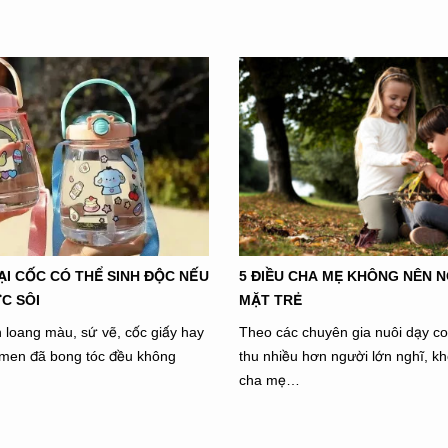
I CỐC CÓ THỂ SINH ĐỘC NẾU
5 ĐIỀU CHA MẸ KHÔNG NÊN 
C SÔI
MẶT TRẺ
h loang màu, sứ vẽ, cốc giấy hay
Theo các chuyên gia nuôi dạy con
g men đã bong tóc đều không
thu nhiều hơn người lớn nghĩ, k
cha mẹ…