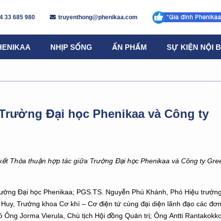
4 33 685 980
truyenthong@phenikaa.com
HENIKAA
NHỊP SỐNG
ẤN PHẨM
SỰ KIỆN NỘI 
 Trường Đại học Phenikaa và Công ty
 kết Thỏa thuận hợp tác giữa Trường Đại học Phenikaa và Công ty Gre
rường Đại học Phenikaa; PGS.TS. Nguyễn Phú Khánh, Phó Hiệu trưởn
uy, Trưởng khoa Cơ khí – Cơ điện tử cùng đại diện lãnh đạo các đơn
ó Ông Jorma Vierula, Chủ tịch Hội đồng Quản trị; Ông Antti Rantakokk