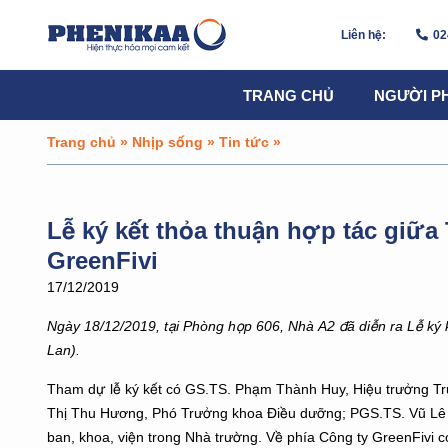
Liên hệ:
02
TRANG CHỦ
NGƯỜI P
Trang chủ
»
Nhịp sống
»
Tin tức
»
Lễ ký kết thỏa thuận hợp tác giữa
GreenFivi
17/12/2019
Ngày 18/12/2019, tại Phòng họp 606, Nhà A2 đã diễn ra Lễ ký
Lan).
Tham dự lễ ký kết có GS.TS. Phạm Thành Huy, Hiệu trưởng T
Thị Thu Hương, Phó Trưởng khoa Điều dưỡng; PGS.TS. Vũ Lê H
ban, khoa, viện trong Nhà trường. Về phía Công ty GreenFivi c