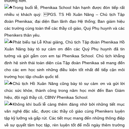
thương hơn.
Trong buổi lễ, Phenikaa School hân hạnh được đón tiếp rất
nhiều vị khách quý: PGS. TS Hồ Xuân Năng – Chủ tịch Tập
đoàn Phenikaa; đại diện Ban lãnh đạo Hệ thống; Ban giám hiệu
các trường cùng toàn thể các thầy cô giáo, Quý Phụ huynh và các
Phenikers thân yêu.
Phát biểu tại Lễ Khai giảng, Chủ tịch Tập đoàn Phenikaa Hồ
Xuân Năng bày tỏ sự cảm ơn đến các Quý Phụ huynh đã tin
tưởng và gửi gắm con em tại Phenikaa School. Chủ tịch khẳng
định hệ sinh thái toàn diện của Tập đoàn Phenikaa sẽ mang đến
cho các em học sinh những điều kiện tốt nhất để tiếp cận môi
trường học tập chuẩn quốc tế.
Chủ tịch Hồ Xuân Năng cũng bày tỏ sự cảm ơn và gửi lời
chúc sức khỏe, thành công trong năm học mới đến Ban Giám
hiệu, đội ngũ thầy cô, CBNV Phenikaa School.
Không khí buổi lễ càng thêm đáng nhớ bởi những tiết mục
văn nghệ đặc sắc, được các thầy cô giáo cùng Phenikers luyện
tập kỹ lưỡng và gấp rút. Các tiết mục mang đến những thông điệp
về sự quyết tâm học tập, rèn luyện tốt để mỗi ngày thêm trưởng