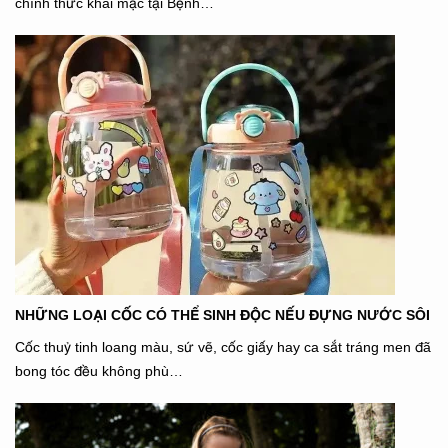
chính thức khai mạc tại Bệnh…
NHỮNG LOẠI CỐC CÓ THỂ SINH ĐỘC NẾU ĐỰNG NƯỚC SÔI
Cốc thuỷ tinh loang màu, sứ vẽ, cốc giấy hay ca sắt tráng men đã
bong tóc đều không phù…