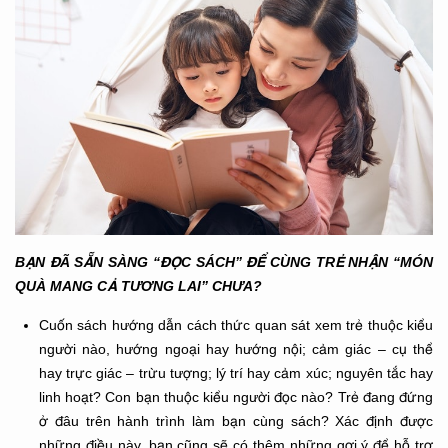
BẠN ĐÃ SẴN SÀNG “ĐỌC SÁCH” ĐỂ CÙNG TRẺ NHẬN “MÓN
QUÀ MANG CẢ TƯƠNG LAI” CHƯA?
Cuốn sách hướng dẫn cách thức quan sát xem trẻ thuộc kiểu
người nào, hướng ngoại hay hướng nội; cảm giác – cụ thể
hay trực giác – trừu tượng; lý trí hay cảm xúc; nguyên tắc hay
linh hoạt? Con bạn thuộc kiểu người đọc nào? Trẻ đang đứng
ở đâu trên hành trình làm bạn cùng sách? Xác định được
những điều này, bạn cũng sẽ có thêm những gợi ý để hỗ trợ