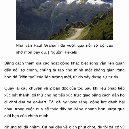
Nhà văn Paul Graham đã vượt qua nỗi sợ độ cao
nhờ môn bay dù. | Nguồn: Pexels
Bằng cách tham gia các hoạt động khác biệt song vẫn liên quan
đến nỗi sợ chính, chúng ta tạo cho mình một không gian rộng
hơn để “kiến tạo” các liên tưởng mới, từ đó xây dựng sự tự tin.
Quay lại câu chuyện về 2 bạn đọc của tôi. Sau khi liệu pháp tiếp
xúc bất thành, tôi thử cho họ tiếp xúc trực giao bằng cách dẫn họ
đi chơi đua xe go-kart. Tôi đã hy vọng rằng, động lực đánh bại
nhau trong cuộc đua sẽ thúc đẩy họ lái xe nhanh hơn, vượt qua
giới hạn của chính mình.
Nhưng tôi đã nhầm. Cả hai đều về đích phút chót, dù tôi đã cổ vũ