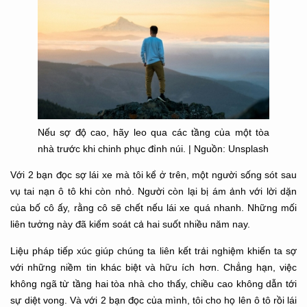
Nếu sợ độ cao, hãy leo qua các tầng của một tòa
nhà trước khi chinh phục đỉnh núi. | Nguồn: Unsplash
Với 2 bạn đọc sợ lái xe mà tôi kể ở trên, một người sống sót sau
vụ tai nạn ô tô khi còn nhỏ. Người còn lại bị ám ảnh với lời dặn
của bố cô ấy, rằng cô sẽ chết nếu lái xe quá nhanh. Những mối
liên tưởng này đã kiểm soát cả hai suốt nhiều năm nay.
Liệu pháp tiếp xúc giúp chúng ta liên kết trải nghiệm khiến ta sợ
với những niềm tin khác biệt và hữu ích hơn. Chẳng hạn, việc
không ngã từ tầng hai tòa nhà cho thấy, chiều cao không dẫn tới
sự diệt vong. Và với 2 bạn đọc của mình, tôi cho họ lên ô tô rồi lái