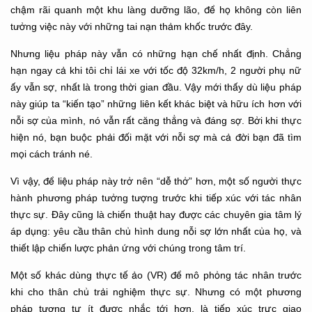
chậm rãi quanh một khu làng dưỡng lão, để họ không còn liên
tưởng việc này với những tai nạn thảm khốc trước đây.
Nhưng liệu pháp này vẫn có những hạn chế nhất định. Chẳng
hạn ngay cả khi tôi chỉ lái xe với tốc độ 32km/h, 2 người phụ nữ
ấy vẫn sợ, nhất là trong thời gian đầu. Vậy mới thấy dù liệu pháp
này giúp ta “kiến tạo” những liên kết khác biệt và hữu ích hơn với
nỗi sợ của mình, nó vẫn rất căng thẳng và đáng sợ. Bởi khi thực
hiện nó, bạn buộc phải đối mặt với nỗi sợ mà cả đời bạn đã tìm
mọi cách tránh né.
Vì vậy, để liệu pháp này trở nên “dễ thở” hơn, một số người thực
hành phương pháp tưởng tượng trước khi tiếp xúc với tác nhân
thực sự. Đây cũng là chiến thuật hay được các chuyên gia tâm lý
áp dụng: yêu cầu thân chủ hình dung nỗi sợ lớn nhất của họ, và
thiết lập chiến lược phản ứng với chúng trong tâm trí.
Một số khác dùng thực tế ảo (VR) để mô phỏng tác nhân trước
khi cho thân chủ trải nghiệm thực sự. Nhưng có một phương
pháp tương tự ít được nhắc tới hơn, là tiếp xúc trực giao