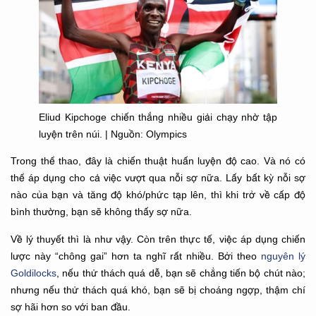
Eliud Kipchoge chiến thắng nhiều giải chạy nhờ tập
luyện trên núi. | Nguồn: Olympics
Trong thể thao, đây là chiến thuật huấn luyện độ cao. Và nó có
thể áp dụng cho cả việc vượt qua nỗi sợ nữa. Lấy bất kỳ nỗi sợ
nào của bạn và tăng độ khó/phức tạp lên, thì khi trở về cấp độ
bình thường, bạn sẽ không thấy sợ nữa.
Về lý thuyết thì là như vậy. Còn trên thực tế, việc áp dụng chiến
lược này “chông gai” hơn ta nghĩ rất nhiều. Bởi theo
nguyên lý
Goldilocks
, nếu thử thách quá dễ, bạn sẽ chẳng tiến bộ chút nào;
nhưng nếu thử thách quá khó, bạn sẽ bị choáng ngợp, thậm chí
sợ hãi hơn so với ban đầu.