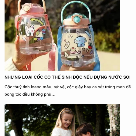
NHỮNG LOẠI CỐC CÓ THỂ SINH ĐỘC NẾU ĐỰNG NƯỚC SÔI
Cốc thuỷ tinh loang màu, sứ vẽ, cốc giấy hay ca sắt tráng men đã
bong tóc đều không phù…