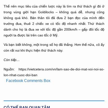
Thế nên mục tiêu của chiến lược này là tìm ra thử thách gì đó ở
trong vùng giới hạn Goldilocks – không quá dễ, nhưng cũng
không quá khó. Bản thân tôi đã đưa 2 bạn đọc của mình đến
trường đua, thuê 2 chiếc xe có tốc độ nhanh nhất. Thử thách
dành cho họ là đua xe với tốc độ gần 200km/h – gấp đôi tốc độ
người ta được lái trên cao tốc ở Mỹ.
Và bạn biết không, một trong số họ đã thắng. Hơn thế nữa, cô ấy
còn rất vui khi thực hiện thử thách này.
Còn tiếp…
Nguồn: https://vietcetera.com/vn/lam-sao-de-doi-mat-voi-noi-so-
lon-nhat-cuoc-doi-ban
Facebook Comments Box
CÓ THỂ BẠN QUAN TÂM