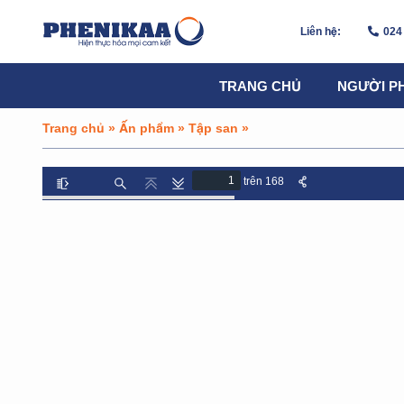
Liên hệ:
024
TRANG CHỦ
NGƯỜI P
Trang chủ
»
Ấn phẩm
»
Tập san
»