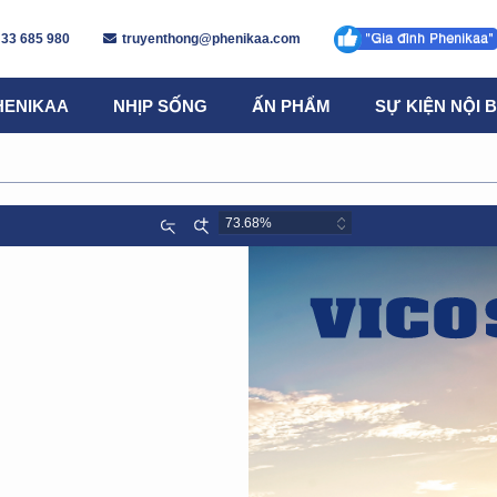
 33 685 980
truyenthong@phenikaa.com
HENIKAA
NHỊP SỐNG
ẤN PHẨM
SỰ KIỆN NỘI 