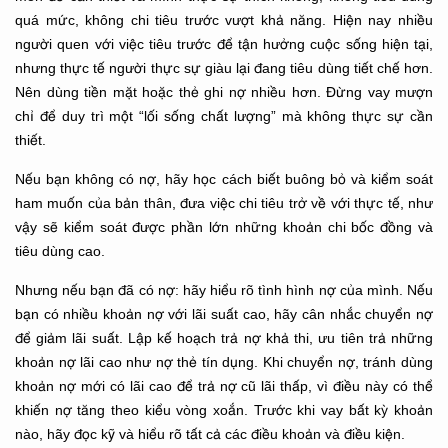
quá mức, không chi tiêu trước vượt khả năng. Hiện nay nhiều
người quen với việc tiêu trước để tận hưởng cuộc sống hiện tại,
nhưng thực tế người thực sự giàu lại đang tiêu dùng tiết chế hơn.
Nên dùng tiền mặt hoặc thẻ ghi nợ nhiều hơn. Đừng vay mượn
chỉ để duy trì một “lối sống chất lượng” mà không thực sự cần
thiết.
Nếu bạn không có nợ, hãy học cách biết buông bỏ và kiểm soát
ham muốn của bản thân, đưa việc chi tiêu trở về với thực tế, như
vậy sẽ kiểm soát được phần lớn những khoản chi bốc đồng và
tiêu dùng cao.
Nhưng nếu bạn đã có nợ: hãy hiểu rõ tình hình nợ của mình. Nếu
bạn có nhiều khoản nợ với lãi suất cao, hãy cân nhắc chuyển nợ
để giảm lãi suất. Lập kế hoạch trả nợ khả thi, ưu tiên trả những
khoản nợ lãi cao như nợ thẻ tín dụng. Khi chuyển nợ, tránh dùng
khoản nợ mới có lãi cao để trả nợ cũ lãi thấp, vì điều này có thể
khiến nợ tăng theo kiểu vòng xoắn. Trước khi vay bất kỳ khoản
nào, hãy đọc kỹ và hiểu rõ tất cả các điều khoản và điều kiện.