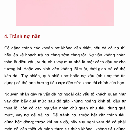
4. Tránh nợ nần
Cố gắng tránh các khoản nợ không cần thiết, nếu đã có nợ thì
hãy lập kế hoạch trả nợ càng sớm càng tốt. Nợ vốn không hoàn
toàn là điều xấu, ví dụ như vay mua nhà là một cách đầu tư cho
tương lai. Hoặc vay sinh viên không lãi suất, thời gian trả có thể
kéo dài. Tuy nhiên, quá nhiều nợ hoặc nợ xấu (như nợ thẻ tín
dụng) có thể ảnh hưởng tiêu cực đến sức khỏe tài chính của bạn.
Nguyên nhân gây ra vấn đề nợ ngoài các yếu tố khách quan như
vay đòn bẩy quá mức sau đó gặp khủng hoảng kinh tế, đầu tư
thua lỗ, còn có các nguyên nhân chủ quan như tiêu dùng quá
mức, vay nợ để trả nợ. Để tránh nợ, trước hết cần tránh tiêu
dùng bốc đồng; trước khi mua đồ, hãy suy nghĩ xem đó có phải
món đồ cần thiết và mình thực sự thích không, không tiêu dùng