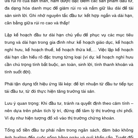
ưa rủi ro của bản thân, nắm được đặc điểm các sản phẩm đầu tư,
đa dạng hóa danh mục để giảm rủi ro và nắm giữ lâu dài để tài
sản sinh lời. Ghi nhớ nguyên tắc đầu tư: kết hợp ngắn và dài hạn,
cân bằng giữa rủi ro cao và thấp!
Lập kế hoạch đầu tư dài hạn chủ yếu để phục vụ các mục tiêu
trung và dài hạn trong gia đình như: kế hoạch giáo dục, kế hoạch
nghỉ hưu, kế hoạch thuế, kế hoạch thừa kế,… Việc lập kế hoạch
dài hạn cần hiểu rõ đặc trưng từng loại (ví dụ: kế hoạch nghỉ hưu
cần chú trọng tính bắt buộc, an toàn, sinh lời, tính thanh khoản và
tính suốt đời).
Phải tận dụng tốt hiệu ứng lãi kép: để lợi nhuận từ đầu tư tiếp tục
tái đầu tư, từ đó thực hiện tăng trưởng tài sản.
Lưu ý quan trọng: Khi đầu tư, tránh ra quyết định theo cảm tính –
nên dựa trên phân tích lý trí, đừng để tâm lý thị trường chi phối.
Ví dụ như hiện tượng đổ xô vào thị trường chứng khoán.
Tổng số tiền đầu tư phải nằm trong ngân sách, đảm bảo không
ảnh hưởng đến cuộc sống hằng ngày và quỹ khẩn cấp. Tuyệt đối