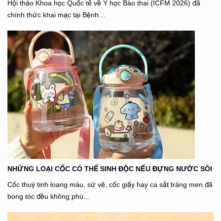
Hội thảo Khoa học Quốc tế về Y học Bào thai (ICFM 2026) đã
chính thức khai mạc tại Bệnh…
NHỮNG LOẠI CỐC CÓ THỂ SINH ĐỘC NẾU ĐỰNG NƯỚC SÔI
Cốc thuỷ tinh loang màu, sứ vẽ, cốc giấy hay ca sắt tráng men đã
bong tóc đều không phù…