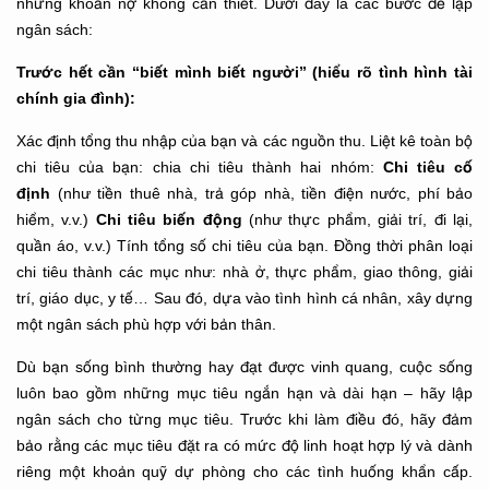
những khoản nợ không cần thiết. Dưới đây là các bước để lập
ngân sách:
Trước hết cần “biết mình biết người” (hiểu rõ tình hình tài
chính gia đình):
Xác định tổng thu nhập của bạn và các nguồn thu. Liệt kê toàn bộ
Chi tiêu cố
chi tiêu của bạn: chia chi tiêu thành hai nhóm:
định
(như tiền thuê nhà, trả góp nhà, tiền điện nước, phí bảo
Chi tiêu biến động
hiểm, v.v.)
(như thực phẩm, giải trí, đi lại,
quần áo, v.v.) Tính tổng số chi tiêu của bạn. Đồng thời phân loại
chi tiêu thành các mục như: nhà ở, thực phẩm, giao thông, giải
trí, giáo dục, y tế… Sau đó, dựa vào tình hình cá nhân, xây dựng
một ngân sách phù hợp với bản thân.
Dù bạn sống bình thường hay đạt được vinh quang, cuộc sống
luôn bao gồm những mục tiêu ngắn hạn và dài hạn – hãy lập
ngân sách cho từng mục tiêu. Trước khi làm điều đó, hãy đảm
bảo rằng các mục tiêu đặt ra có mức độ linh hoạt hợp lý và dành
riêng một khoản quỹ dự phòng cho các tình huống khẩn cấp.