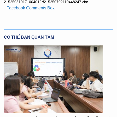
215250319171004012rf215250702110448247.chn
Facebook Comments Box
CÓ THỂ BẠN QUAN TÂM