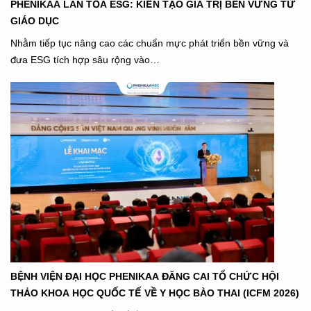
PHENIKAA LAN TỎA ESG: KIẾN TẠO GIÁ TRỊ BỀN VỮNG TỪ
GIÁO DỤC
Nhằm tiếp tục nâng cao các chuẩn mực phát triển bền vững và
đưa ESG tích hợp sâu rộng vào…
BỆNH VIỆN ĐẠI HỌC PHENIKAA ĐĂNG CAI TỔ CHỨC HỘI
THẢO KHOA HỌC QUỐC TẾ VỀ Y HỌC BÀO THAI (ICFM 2026)