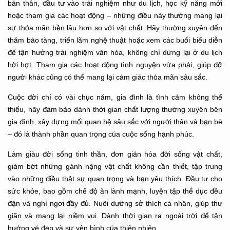
bản thân, đầu tư vào trải nghiệm như du lịch, học kỹ năng mới
hoặc tham gia các hoạt động – những điều này thường mang lại
sự thỏa mãn bền lâu hơn so với vật chất. Hãy thường xuyên đến
thăm bảo tàng, triển lãm nghệ thuật hoặc xem các buổi biểu diễn
để tận hưởng trải nghiệm văn hóa, không chỉ dừng lại ở du lịch
hời hợt. Tham gia các hoạt động tình nguyện vừa phải, giúp đỡ
người khác cũng có thể mang lại cảm giác thỏa mãn sâu sắc.
Cuộc đời chỉ có vài chục năm, gia đình là tình cảm không thể
thiếu, hãy đảm bảo dành thời gian chất lượng thường xuyên bên
gia đình, xây dựng mối quan hệ sâu sắc với người thân và bạn bè
– đó là thành phần quan trọng của cuộc sống hạnh phúc.
Làm giàu đời sống tinh thần, đơn giản hóa đời sống vật chất,
giảm bớt những gánh nặng vật chất không cần thiết, tập trung
vào những điều thật sự quan trọng và bạn yêu thích. Đầu tư cho
sức khỏe, bao gồm chế độ ăn lành mạnh, luyện tập thể dục đều
đặn và nghỉ ngơi đầy đủ. Nuôi dưỡng sở thích cá nhân, giúp thư
giãn và mang lại niềm vui. Dành thời gian ra ngoài trời để tận
hưởng vẻ đẹp và sự yên bình của thiên nhiên.