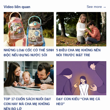
Video liên quan
See more →
NHỮNG LOẠI CỐC CÓ THỂ SINH
5 ĐIỀU CHA MẸ KHÔNG NÊN
ĐỘC NẾU ĐỰNG NƯỚC SÔI
NÓI TRƯỚC MẶT TRẺ
TOP 17 CUỐN SÁCH NUÔI DẠY
DẠY CON KIỂU “CHA MẸ CÁ
CON HAY MÀ CHA MẸ KHÔNG
HEO”
NÊN BỎ LỠ