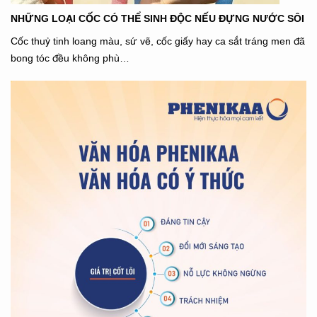
NHỮNG LOẠI CỐC CÓ THỂ SINH ĐỘC NẾU ĐỰNG NƯỚC SÔI
Cốc thuỷ tinh loang màu, sứ vẽ, cốc giấy hay ca sắt tráng men đã
bong tóc đều không phù…