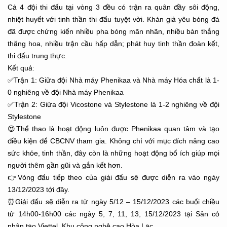
Cả 4 đội thi đấu tại vòng 3 đều có trận ra quân đầy sôi động,
nhiệt huyết với tinh thần thi đấu tuyệt vời. Khán giả yêu bóng đá
đã được chứng kiến nhiều pha bóng mãn nhãn, nhiều bàn thắng
thăng hoa, nhiều trận cầu hấp dẫn; phát huy tinh thần đoàn kết,
thi đấu trung thực.
Kết quả:
✅Trận 1: Giữa đội Nhà máy Phenikaa và Nhà máy Hóa chất là 1-
0 nghiêng về đội Nhà máy Phenikaa
✅Trận 2: Giữa đội Vicostone và Stylestone là 1-2 nghiêng về đội
Stylestone
😍Thể thao là hoạt động luôn được Phenikaa quan tâm và tạo
điều kiện để CBCNV tham gia. Không chỉ với mục đích nâng cao
sức khỏe, tinh thần, đây còn là những hoạt động bổ ích giúp mọi
người thêm gần gũi và gắn kết hơn.
👉
Vòng đấu tiếp theo của giải đấu sẽ được diễn ra vào ngày
13/12/2023 tới đây.
⏰Giải đấu sẽ diễn ra từ ngày 5/12 – 15/12/2023 các buổi chiều
từ 14h00-16h00 các ngày 5, 7, 11, 13, 15/12/2023 tại Sân cỏ
nhân tạo Viettel, Khu công nghệ cao Hòa Lạc.