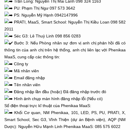
Trần Long: Nguyễn Thị Mai Lành 098 324 1163
PU: Phạm Thị Ngư 097 573 3642
PS: Nguyễn Mỹ Hạnh 0942147996
PRATI, MaaS, Smart School: Nguyễn Thị Kiều Loan 098 582
2011
Séc G3: Lê Thuỳ Linh 098 856 0283
Bước 3: Nếu Phòng nhân sự đơn vị anh chị phản hồi đã có
thông tin của anh chị trên hệ thống, anh chị liên lạc với Phenikaa
MaaS, cung cấp các thông tin:
Công ty
Mã nhân viên
Email đăng nhập
Tên nhân viên
Đăng nhập lần đầu (hoặc) Đã đăng nhập trước đó
Hình ảnh chụp màn hình đăng nhập lỗi (Nếu có)
Số điện thoại trực kĩ thuật của Phenikaa MaaS:
Khối Cơ quan, NM Phenikaa, 101, LED, PS, PU, PRATI, X,
Smart School, Sec G3, Vĩnh Thiện (dự án Bệnh viện), AQP (NM
Dược): Nguyễn Hữu Mạnh Linh Phenikaa MaaS: 085 575 6022