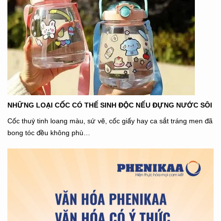
NHỮNG LOẠI CỐC CÓ THỂ SINH ĐỘC NẾU ĐỰNG NƯỚC SÔI
Cốc thuỷ tinh loang màu, sứ vẽ, cốc giấy hay ca sắt tráng men đã
bong tóc đều không phù…