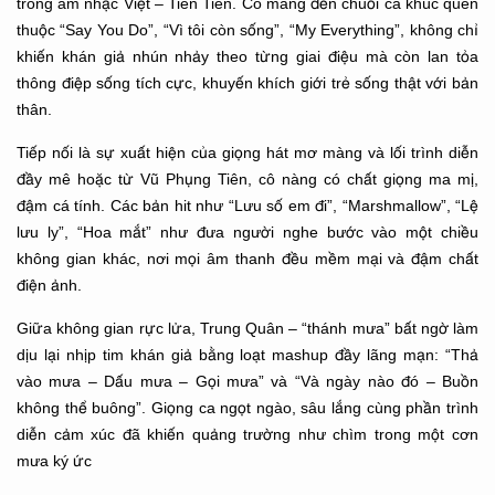
trong âm nhạc Việt – Tiên Tiên. Cô mang đến chuỗi ca khúc quen
thuộc “Say You Do”, “Vì tôi còn sống”, “My Everything”, không chỉ
khiến khán giả nhún nhảy theo từng giai điệu mà còn lan tỏa
thông điệp sống tích cực, khuyến khích giới trẻ sống thật với bản
thân.
Tiếp nối là sự xuất hiện của giọng hát mơ màng và lối trình diễn
đầy mê hoặc từ Vũ Phụng Tiên, cô nàng có chất giọng ma mị,
đậm cá tính. Các bản hit như “Lưu số em đi”, “Marshmallow”, “Lệ
lưu ly”, “Hoa mắt” như đưa người nghe bước vào một chiều
không gian khác, nơi mọi âm thanh đều mềm mại và đậm chất
điện ảnh.
Giữa không gian rực lửa, Trung Quân – “thánh mưa” bất ngờ làm
dịu lại nhịp tim khán giả bằng loạt mashup đầy lãng mạn: “Thả
vào mưa – Dấu mưa – Gọi mưa” và “Và ngày nào đó – Buồn
không thể buông”. Giọng ca ngọt ngào, sâu lắng cùng phần trình
diễn cảm xúc đã khiến quảng trường như chìm trong một cơn
mưa ký ức