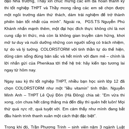
đạo Nhà trường, Thầy xin chúc mừng các em đã hoàn thành kỳ
thi tốt nghiệp THPT và Thầy mong rằng các em sẽ chọn được
một ngôi trường dám thử thách, dám trải nghiệm để trở thành
phiên bản tốt nhất của mình”. Ngoài ra, PGS.TS Nguyễn Phú
Khánh nhấn mạnh thêm, một đại học đích thực không chỉ là nơi
cung cấp tri thức, mà còn là không gian truyền cảm hứng, khơi
mở tư duy và nuôi dưỡng những con người sống có trách nhiệm,
tự do và lý tưởng. COLORSTORM với tinh thần tự do thể hiện,
dũng cảm sống đúng bản sắc và hết mình với đam mê – chính là
lời nhắn gửi của Phenikaa tới thế hệ trẻ: hãy kiến tạo tương lai
ngay từ hôm nay.
Ngay sau kỳ thi tốt nghiệp THPT, nhiều bạn học sinh lớp 12 đã
chọn COLORSTORM như một “liều vitamin” tinh thần. Nguyễn
Minh Anh – THPT Lê Quý Đôn (Hà Đông) chia sẻ: “Em vừa thi
xong, còn chưa hết căng thẳng mà đến đây thì quên hết luôn! Mọi
thứ quá rực rỡ, quá tuyệt vời. Em cảm thấy như mình đang bắt
đầu hành trình thanh xuân một cách thật đặc biệt”.
Trong khi đó, Trần Phương Trinh – sinh viên năm 3 ngành Luật