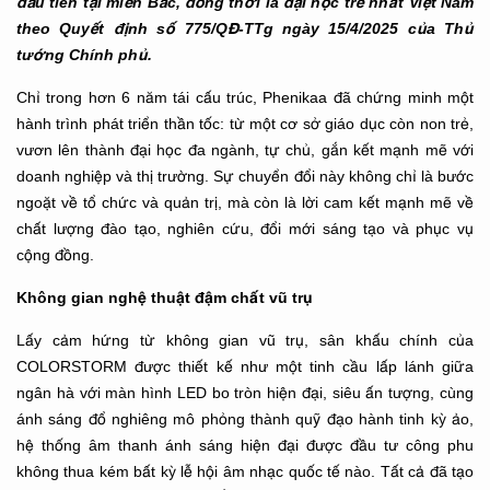
đầu tiên tại miền Bắc, đồng thời là đại học trẻ nhất Việt Nam
theo Quyết định số 775/QĐ-TTg ngày 15/4/2025 của Thủ
tướng Chính phủ.
Chỉ trong hơn 6 năm tái cấu trúc, Phenikaa đã chứng minh một
hành trình phát triển thần tốc: từ một cơ sở giáo dục còn non trẻ,
vươn lên thành đại học đa ngành, tự chủ, gắn kết mạnh mẽ với
doanh nghiệp và thị trường. Sự chuyển đổi này không chỉ là bước
ngoặt về tổ chức và quản trị, mà còn là lời cam kết mạnh mẽ về
chất lượng đào tạo, nghiên cứu, đổi mới sáng tạo và phục vụ
cộng đồng.
Không gian nghệ thuật đậm chất vũ trụ
Lấy cảm hứng từ không gian vũ trụ, sân khấu chính của
COLORSTORM được thiết kế như một tinh cầu lấp lánh giữa
ngân hà với màn hình LED bo tròn hiện đại, siêu ấn tượng, cùng
ánh sáng đổ nghiêng mô phỏng thành quỹ đạo hành tinh kỳ ảo,
hệ thống âm thanh ánh sáng hiện đại được đầu tư công phu
không thua kém bất kỳ lễ hội âm nhạc quốc tế nào. Tất cả đã tạo