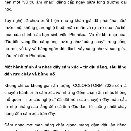
nên một “vũ trụ âm nhạc” đẳng cấp ngay giữa lòng trường đại
học.
Tuy nghệ sĩ chưa xuất hiện nhưng khán giả đã phải “há hốc”
trước một không gian nghệ thuật mãn nhãn và rực rỡ qua các tiết
mục của chính các bạn sinh viên Phenikaa. Và rồi khi nhịp beat
đầu tiên vang lên, cả quảng trường như “bùng cháy” trong tiếng
hò reo, vỗ tay và hàng ngàn đèn flash vẫy sáng như vì sao giữa
bầu trời đêm Phenikaa.
Một hành trình âm nhạc đầy cảm xúc – từ dịu dàng, sâu lắng
đến rực cháy và bùng nổ
Không chỉ có không gian ấn tượng, COLORSTORM 2025 còn là
chuyến hành trình cảm xúc với những điểm chạm âm nhạc không
thể quên – nơi các nghệ sĩ đã dệt nên câu chuyện đầy màu sắc
từ nhẹ nhàng sâu lắng đến cá tính độc đáo, từ cuồng nhiệt cháy
bỏng đến cảm xúc tràn đầy.
Đêm nhạc mở màn bằng chất giọng mang đậm dấu ấn riêng