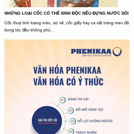
NHỮNG LOẠI CỐC CÓ THỂ SINH ĐỘC NẾU ĐỰNG NƯỚC SÔI
Cốc thuỷ tinh loang màu, sứ vẽ, cốc giấy hay ca sắt tráng men đã
bong tóc đều không phù…