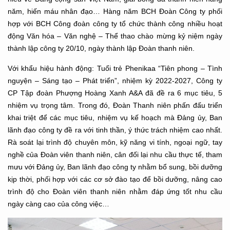
năm, hiến máu nhân đạo… Hàng năm BCH Đoàn Công ty phối
hợp với BCH Công đoàn công ty tổ chức thành công nhiều hoạt
động Văn hóa – Văn nghệ – Thể thao chào mừng kỷ niệm ngày
thành lập công ty 20/10, ngày thành lập Đoàn thanh niên.
Với khẩu hiệu hành động: Tuổi trẻ Phenikaa “Tiên phong – Tình
nguyện – Sáng tạo – Phát triển”, nhiệm kỳ 2022-2027, Công ty
CP Tập đoàn Phượng Hoàng Xanh A&A đã đề ra 6 mục tiêu, 5
nhiệm vụ trọng tâm. Trong đó, Đoàn Thanh niên phấn đấu triển
khai triệt để các mục tiêu, nhiệm vụ kế hoạch mà Đảng ủy, Ban
lãnh đạo công ty đề ra với tinh thần, ý thức trách nhiệm cao nhất.
Rà soát lại trình độ chuyên môn, kỹ năng vi tính, ngoại ngữ, tay
nghề của Đoàn viên thanh niên, cân đối lại nhu cầu thực tế, tham
mưu với Đảng ủy, Ban lãnh đạo công ty nhằm bổ sung, bồi dưỡng
kịp thời, phối hợp với các cơ sở đào tạo để bồi dưỡng, nâng cao
trình độ cho Đoàn viên thanh niên nhằm đáp ứng tốt nhu cầu
ngày càng cao của công việc…