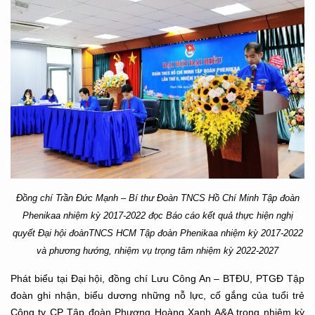
Đồng chí Trần Đức Mạnh –
Bí thư Đoàn TNCS Hồ Chí Minh Tập đoàn
Phenikaa nhiệm kỳ 2017-2022
đọc B
áo cáo kết quả thực hiện nghị
quyết Đại hội
đoànTNCS HCM Tập đoàn Phenikaa nhiệm kỳ 2017-2022
và p
hương hướng, nhiệm vụ trọng tâm nhiệm kỳ 2022-2027
Phát biểu tại Đại hội, đồng chí Lưu Công An – BTĐU, PTGĐ Tập
đoàn ghi nhận, biểu dương những nỗ lực, cố gắng của tuổi trẻ
Công ty CP Tập đoàn Phượng Hoàng Xanh A&A trong nhiệm kỳ