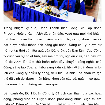
Trong nhiệm kỳ qua, Đoàn Thanh niên Công CP Tập đoàn
Phượng Hoàng Xanh A&A đã phấn đấu, vượt qua mọi khó khăn,
thử thách, hoàn thành các nhiệm vụ chính trị, xã hội được giao và
đạt được nhiều thành tích đáng ghi nhận. Đáng chú ý, được sự
hỗ trợ kịp thời và hiệu quả của Đảng ủy, của Ban lãnh đạo Công
ty cùng với sự nhiệt tình, say mê tìm tòi, nghiên cứu, đến nay lớp
trẻ đó vươn lên làm chủ hoàn toàn dây chuyền công nghệ, chủ
động, sáng tạo đưa ra nhiều sáng kiến cải tiến kỹ thuật đem lại lợi
ích cho Công ty nhiều tỷ đồng, tiêu biểu là nhiều cá nhân và tập
thể đã vinh dự được nhận bằng khen của các bộ, ngành, cơ quan
nhà nước trong những năm vừa qua.
Bên cạnh đó, BCH Đoàn Công ty đã tích cực tham gia các hoạt
động, phong trào do Huyện đoàn phát động như: Cuộc thi tìm
hiểu về Đảng cộng sản Việt Nam, giải bóng đá thanh niên hàng