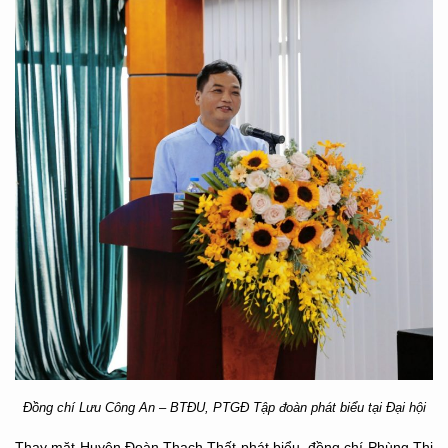
Đồng chí Lưu Công An – BTĐU, PTGĐ Tập đoàn phát biểu tại Đại hội
Thay mặt Huyện Đoàn Thạch Thất phát biểu, đồng chí Phùng Thị