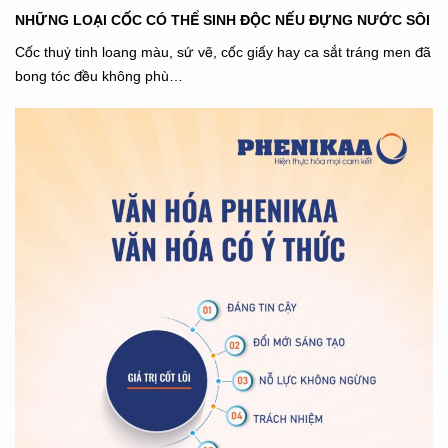
NHỮNG LOẠI CỐC CÓ THỂ SINH ĐỘC NẾU ĐỰNG NƯỚC SÔI
Cốc thuỷ tinh loang màu, sứ vẽ, cốc giấy hay ca sắt tráng men đã
bong tóc đều không phù…