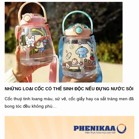
NHỮNG LOẠI CỐC CÓ THỂ SINH ĐỘC NẾU ĐỰNG NƯỚC SÔI
Cốc thuỷ tinh loang màu, sứ vẽ, cốc giấy hay ca sắt tráng men đã
bong tóc đều không phù…