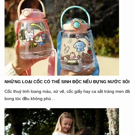
NHỮNG LOẠI CỐC CÓ THỂ SINH ĐỘC NẾU ĐỰNG NƯỚC SÔI
Cốc thuỷ tinh loang màu, sứ vẽ, cốc giấy hay ca sắt tráng men đã
bong tóc đều không phù…