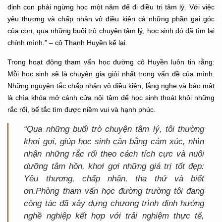
định con phải ngừng học một năm để đi điều trị tâm lý. Với việc
yêu thương và chấp nhận vô điều kiện cả những phần gai góc
của con, qua những buổi trò chuyện tâm lý, học sinh đó đã tìm lại
chính mình.” – cô Thanh Huyền kể lại.
Trong hoạt động tham vấn học đường cô Huyền luôn tin rằng:
Mỗi học sinh sẽ là chuyên gia giỏi nhất trong vấn đề của mình.
Những nguyên tắc chấp nhận vô điều kiện, lắng nghe và bảo mật
là chìa khóa mở cánh cửa nội tâm để học sinh thoát khỏi những
rắc rối, bế tắc tìm được niềm vui và hạnh phúc.
“Qua những buổi trò chuyện tâm lý, tôi thường
khơi gợi, giúp học sinh cân bằng cảm xúc, nhìn
nhận những rắc rối theo cách tích cực và nuôi
dưỡng tâm hồn, khơi gợi những giá trị tốt đẹp:
Yêu thương, chấp nhận, tha thứ và biết
ơn.
Phòng tham vấn học đường trường tôi đang
công tác đã xây dựng chương trình định hướng
nghề nghiệp kết hợp với trải nghiệm thực tế,