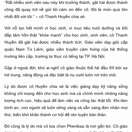
“Rất nhiều sinh viên sau này khi trưởng thành, gặt hái được thành
công đã quay trở về gửi lời cảm ơn đến cô. Đó là món quà lớn
nhất đối với tôi.” – cô Thanh Huyền chia sẻ.
Với nỗ lực hết mình vì học sinh, vì mục tiêu nuôi dưỡng và bồi
đắp tâm hồn thật “khỏe mạnh” cho học sinh, sinh viên, cô Thanh
Huyền đã gặt hái được nhiều thành tích: Giáo viên dạy giỏi cấp
quận Nam Từ Liêm; giáo viên truyền cảm hứng của hệ thống
trường liên cấp, trường tư thục có tiếng tại TP. Hà Nội.
Gặp ở ngoài đời, khó ai nghĩ cô giáo thuộc thế hệ đầu 8X bởi sự
trẻ trung, năng động và đặc biệt là nụ cười luôn nở trên môi.
Lý do được cô Huyền chia sẻ là việc giảng dạy kỹ năng sống
không chỉ mang đến cho học sinh mà cả chính mình những năng
lượng tích cực, hiệu quả để làm việc và công tác thật tốt. Khi tâm
bình an, con người sẽ luôn vững vàng và sẵn sàng đón nhận mọi
thứ, biến khó khăn thành cơ hội để rèn luyện bản thân.
Đó cũng là lý do mà cô lựa chọn Phenikaa là nơi gắn bó. Cô giáo