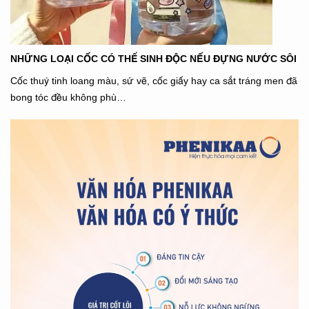
NHỮNG LOẠI CỐC CÓ THỂ SINH ĐỘC NẾU ĐỰNG NƯỚC SÔI
Cốc thuỷ tinh loang màu, sứ vẽ, cốc giấy hay ca sắt tráng men đã
bong tóc đều không phù…