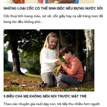
NHỮNG LOẠI CỐC CÓ THỂ SINH ĐỘC NẾU ĐỰNG NƯỚC SÔI
Cốc thuỷ tinh loang màu, sứ vẽ, cốc giấy hay ca sắt tráng men đã
bong tóc đều không phù…
5 ĐIỀU CHA MẸ KHÔNG NÊN NÓI TRƯỚC MẶT TRẺ
Theo các chuyên gia nuôi dạy con, trẻ tiếp thu nhiều hơn người