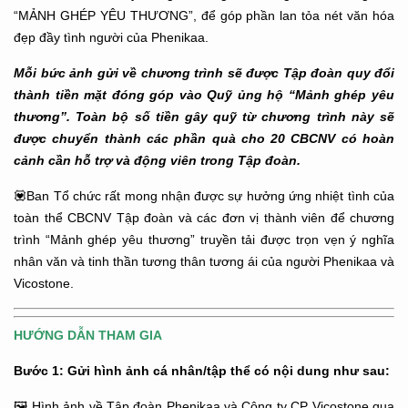
“MẢNH GHÉP YÊU THƯƠNG”, để góp phần lan tỏa nét văn hóa
đẹp đầy tình người của Phenikaa.
Mỗi bức ảnh gửi về chương trình sẽ được Tập đoàn quy đổi
thành tiền mặt đóng góp vào Quỹ ủng hộ “Mảnh ghép yêu
thương”. Toàn bộ số tiền gây quỹ từ chương trình này sẽ
được chuyển thành các phần quà cho 20 CBCNV có hoàn
cảnh cần hỗ trợ và động viên trong Tập đoàn.
💟
Ban Tổ chức rất mong nhận được sự hưởng ứng nhiệt tình của
toàn thể CBCNV Tập đoàn và các đơn vị thành viên để chương
trình “Mảnh ghép yêu thương” truyền tải được trọn vẹn ý nghĩa
nhân văn và tinh thần tương thân tương ái của người Phenikaa và
Vicostone.
HƯỚNG DẪN THAM GIA
Bước 1: Gửi hình ảnh cá nhân/tập thể có nội dung như sau:
🖼
Hình ảnh về Tập đoàn Phenikaa và Công ty CP Vicostone qua