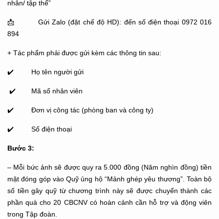
nhân/ tập thể”
📩
Gửi Zalo (đặt chế độ HD): đến số điện thoại 0972 016
894
+ Tác phẩm phải được gửi kèm các thông tin sau:
✔️
Họ tên người gửi
✔️
Mã số nhân viên
✔️
Đơn vị công tác (phòng ban và công ty)
✔️
Số điện thoại
Bước 3:
– Mỗi bức ảnh sẽ được quy ra 5.000 đồng (Năm nghìn đồng) tiền
mặt đóng góp vào Quỹ ủng hộ “Mảnh ghép yêu thương”. Toàn bộ
số tiền gây quỹ từ chương trình này sẽ được chuyển thành các
phần quà cho 20 CBCNV có hoàn cảnh cần hỗ trợ và động viên
trong Tập đoàn.