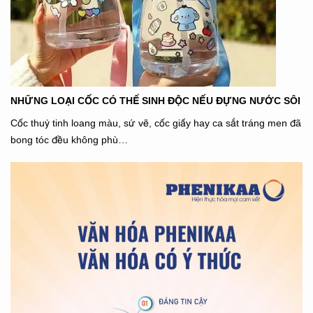
NHỮNG LOẠI CỐC CÓ THỂ SINH ĐỘC NẾU ĐỰNG NƯỚC SÔI
Cốc thuỷ tinh loang màu, sứ vẽ, cốc giấy hay ca sắt tráng men đã
bong tóc đều không phù…