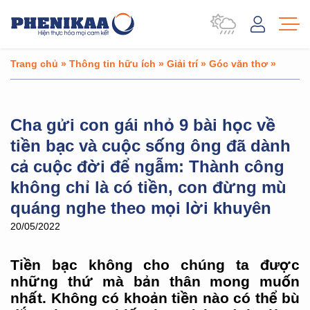
Trang chủ
»
Thông tin hữu ích
»
Giải trí
»
Góc văn thơ
»
Cha gửi con gái nhỏ 9 bài học về
tiền bạc và cuộc sống ông đã dành
cả cuộc đời để ngẫm: Thành công
không chỉ là có tiền, con đừng mù
quáng nghe theo mọi lời khuyên
20/05/2022
Tiền bạc không cho chúng ta được
những thứ mà bản thân mong muốn
nhất. Không có khoản tiền nào có thể bù