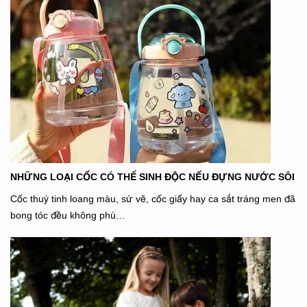
NHỮNG LOẠI CỐC CÓ THỂ SINH ĐỘC NẾU ĐỰNG NƯỚC SÔI
Cốc thuỷ tinh loang màu, sứ vẽ, cốc giấy hay ca sắt tráng men đã
bong tóc đều không phù…