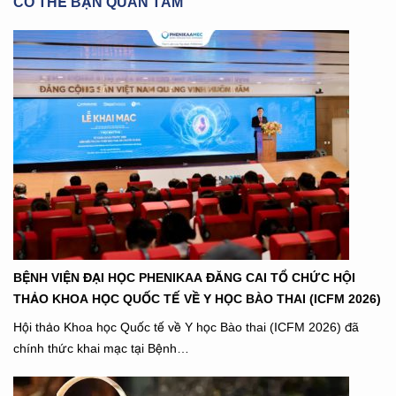
CÓ THỂ BẠN QUAN TÂM
BỆNH VIỆN ĐẠI HỌC PHENIKAA ĐĂNG CAI TỔ CHỨC HỘI
THẢO KHOA HỌC QUỐC TẾ VỀ Y HỌC BÀO THAI (ICFM 2026)
Hội thảo Khoa học Quốc tế về Y học Bào thai (ICFM 2026) đã
chính thức khai mạc tại Bệnh…