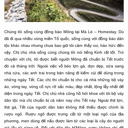
Chúng tôi sống cùng đồng bào Mông tại Mà Lé – Homestay. Dù
đã đi qua nhiều vùng miền Tổ quốc, sống cùng với đồng bào dân
tộc khác nhau nhưng chưa bao giờ tôi cảm thấy vui, háo hức đến
vậy. Chị chủ nhà sống cùng chúng tôi nói tiếng Kinh rất tốt. Trò
chuyện với chị, tôi được biết người Mông đã chuẩn bị Tết trước
đó cả tháng trời. Ngoài việc vỗ béo lợn gà, dọn dẹp, sửa sang
nhà cửa, các anh trai trong bản năng đi kiếm củi để dùng trong
những ngày Tết. Các chị thì chuẩn bị cho cả nhà những bộ váy
áo, vòng tay, vòng cổ rực rỡ sắc màu, đẹp nhất, lộng lẫy nhất để
diện trong ngày Tết. Chị chủ nhà cũng hồ hởi khoe với tôi bộ váy
dân tộc mà chị chuẩn bị cả năm nay cho Tết này. Ngoài thịt lợn,
thịt gà, Tết của người dân bản không thể thiếu được chính là
rượu ngô. Rượu ngô được trưng cất từ một loại ngô của địa
phương, men dùng để nấu được làm từ các loại lá cây do người
già lấy từ rừng về. Đối với dân tộc H’Mông, rượu không chỉ để