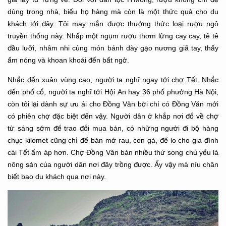
dùng trong nhà, biếu họ hàng mà còn là một thức quà cho du
khách tới đây. Tôi may mắn được thưởng thức loại rượu ngô
truyền thống này. Nhấp một ngụm rượu thơm lừng cay cay, tê tê
đầu lưỡi, nhâm nhi cùng món bánh dày gạo nương giã tay, thấy
ấm nóng và khoan khoái đến bất ngờ.
Nhắc đến xuân vùng cao, người ta nghĩ ngay tới chợ Tết. Nhắc
đến phố cổ, người ta nghĩ tới Hội An hay 36 phố phường Hà Nội,
còn tôi lại dành sự ưu ái cho Đồng Văn bởi chỉ có Đồng Văn mới
có phiên chợ đặc biệt đến vậy. Người dân ở khắp nơi đổ về chợ
từ sáng sớm để trao đổi mua bán, có những người đi bộ hàng
chục kilomet cũng chỉ để bán mớ rau, con gà, để lo cho gia đình
cái Tết ấm áp hơn. Chợ Đồng Văn bán nhiều thứ song chủ yếu là
nông sản của người dân nơi đây trồng được. Ấy vậy mà níu chân
biết bao du khách qua nơi này.