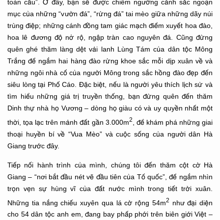
toàn cầu”. Ở đây, bạn sẽ được chiêm ngưỡng cảnh sắc ngoạn
mục của những “vườn đá”, “rừng đá” tai mèo giữa những dãy núi
trùng điệp; những cánh đồng tam giác mạch điểm xuyết hoa đào,
hoa lê đương độ nở rộ, ngập tràn cao nguyên đá. Cũng đừng
quên ghé thăm làng dệt vải lanh Lùng Tám của dân tộc Mông
Trắng để ngắm hai hàng đào rừng khoe sắc mỗi dịp xuân về và
những ngôi nhà cổ của người Mông trong sắc hồng đào đẹp đến
siêu lòng tại Phố Cáo. Đặc biệt, nếu là người yêu thích lịch sử và
tìm hiểu những giá trị truyền thống, bạn đừng quên đến thăm
Dinh thự nhà họ Vương – dòng họ giàu có và uy quyền nhất một
2
thời, tọa lạc trên mảnh đất gần 3.000m
, để khám phá những giai
thoại huyền bí về “Vua Mèo” và cuộc sống của người dân Hà
Giang trước đây.
Tiếp nối hành trình của mình, chúng tôi đến thăm cột cờ Hà
Giang – “nơi bắt đầu nét vẽ đầu tiên của Tổ quốc”, để ngắm nhìn
trọn vẹn sự hùng vĩ của đất nước mình trong tiết trời xuân.
2
Những tia nắng chiếu xuyên qua lá cờ rộng 54m
như đại diện
cho 54 dân tộc anh em, đang bay phấp phới trên biên giới Việt –