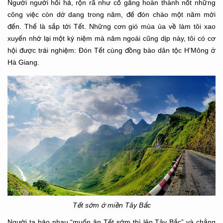
Người người hối hả, rộn rã như cố gắng hoàn thành nốt những
công việc còn dở dang trong năm, để đón chào một năm mới
đến. Thế là sắp tới Tết. Những cơn gió mùa ùa về làm tôi xao
xuyến nhớ lại một kỷ niệm mà năm ngoái cũng dịp này, tôi có cơ
hội được trải nghiệm: Đón Tết cùng đồng bào dân tộc H’Mông ở
Hà Giang.
Tết sớm ở miền Tây Bắc
Người ta bảo nhau “muốn ăn Tết sớm thì lên Tây Bắc” và chẳng