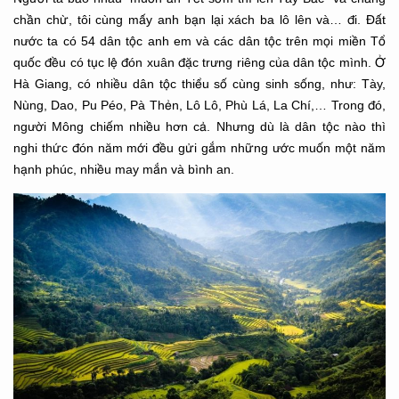
chần chừ, tôi cùng mấy anh bạn lại xách ba lô lên và… đi. Đất
nước ta có 54 dân tộc anh em và các dân tộc trên mọi miền Tổ
quốc đều có tục lệ đón xuân đặc trưng riêng của dân tộc mình. Ở
Hà Giang, có nhiều dân tộc thiểu số cùng sinh sống, như: Tày,
Nùng, Dao, Pu Péo, Pà Thẻn, Lô Lô, Phù Lá, La Chí,… Trong đó,
người Mông chiếm nhiều hơn cả. Nhưng dù là dân tộc nào thì
nghi thức đón năm mới đều gửi gắm những ước muốn một năm
hạnh phúc, nhiều may mắn và bình an.