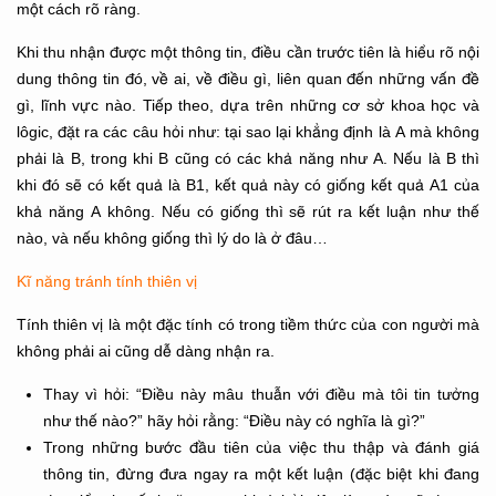
một cách rõ ràng.
Khi thu nhận được một thông tin, điều cần trước tiên là hiểu rõ nội
dung thông tin đó, về ai, về điều gì, liên quan đến những vấn đề
gì, lĩnh vực nào. Tiếp theo, dựa trên những cơ sở khoa học và
lôgic, đặt ra các câu hỏi như: tại sao lại khẳng định là A mà không
phải là B, trong khi B cũng có các khả năng như A. Nếu là B thì
khi đó sẽ có kết quả là B1, kết quả này có giống kết quả A1 của
khả năng A không. Nếu có giống thì sẽ rút ra kết luận như thế
nào, và nếu không giống thì lý do là ở đâu…
Kĩ năng tránh tính thiên vị
Tính thiên vị là một đặc tính có trong tiềm thức của con người mà
không phải ai cũng dễ dàng nhận ra.
Thay vì hỏi: “Điều này mâu thuẫn với điều mà tôi tin tưởng
như thế nào?” hãy hỏi rằng: “Điều này có nghĩa là gì?”
Trong những bước đầu tiên của việc thu thập và đánh giá
thông tin, đừng đưa ngay ra một kết luận (đặc biệt khi đang