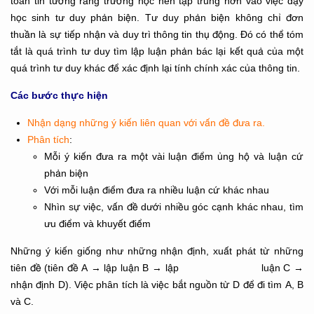
toàn tin tưởng rằng trường học nên tập trung hơn vào việc dạy
học sinh tư duy phản biện. Tư duy phản biện không chỉ đơn
thuần là sự tiếp nhận và duy trì thông tin thụ động. Đó có thể tóm
tắt là quá trình tư duy tìm lập luận phản bác lại kết quả của một
quá trình tư duy khác để xác định lại tính chính xác của thông tin.
Các bước thực hiện
Nhận dạng những ý kiến liên quan với vấn đề đưa ra.
Phân tích
:
Mỗi ý kiến đưa ra một vài luận điểm ủng hộ và luận cứ
phản biện
Với mỗi luận điểm đưa ra nhiều luận cứ khác nhau
Nhìn sự việc, vấn đề dưới nhiều góc cạnh khác nhau, tìm
ưu điểm và khuyết điểm
Những ý kiến giống như những nhận định, xuất phát từ những
tiên đề (tiên đề A → lập luận B → lập luận C →
nhận định D). Việc phân tích là việc bắt nguồn từ D để đi tìm A, B
và C.