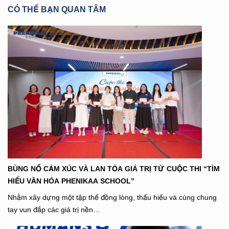
CÓ THỂ BẠN QUAN TÂM
BÙNG NỔ CẢM XÚC VÀ LAN TỎA GIÁ TRỊ TỪ CUỘC THI “TÌM
HIỂU VĂN HÓA PHENIKAA SCHOOL”
Nhằm xây dựng một tập thể đồng lòng, thấu hiểu và cùng chung
tay vun đắp các giá trị nền…