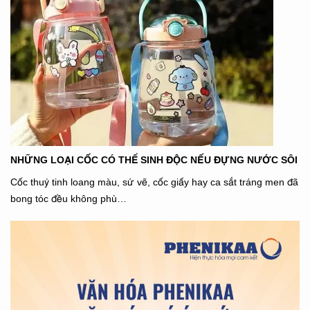
NHỮNG LOẠI CỐC CÓ THỂ SINH ĐỘC NẾU ĐỰNG NƯỚC SÔI
Cốc thuỷ tinh loang màu, sứ vẽ, cốc giấy hay ca sắt tráng men đã
bong tóc đều không phù…