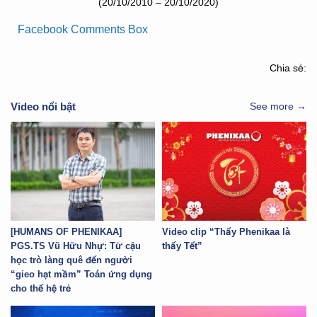
(20/10/2010 – 20/10/2020)
Facebook Comments Box
Chia sẻ:
Video nổi bật
See more →
[HUMANS OF PHENIKAA]
Video clip “Thấy Phenikaa là
PGS.TS Vũ Hữu Nhự: Từ cậu
thấy Tết”
học trò làng quê đến người
“gieo hạt mầm” Toán ứng dụng
cho thế hệ trẻ