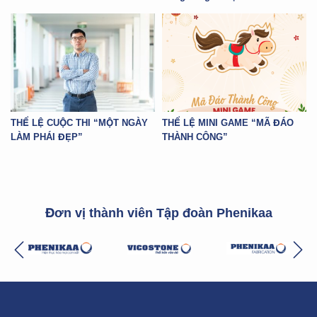
THỂ LỆ CUỘC THI “MỘT NGÀY
THỂ LỆ MINI GAME “MÃ ĐÁO
LÀM PHÁI ĐẸP”
THÀNH CÔNG”
Đơn vị thành viên Tập đoàn Phenikaa