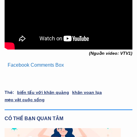
(Nguồn video: VTV1)
Facebook Comments Box
Thẻ:
biến tấu với khăn quàng
khăn voan lụa
mẹo vặt cuộc sống
CÓ THỂ BẠN QUAN TÂM