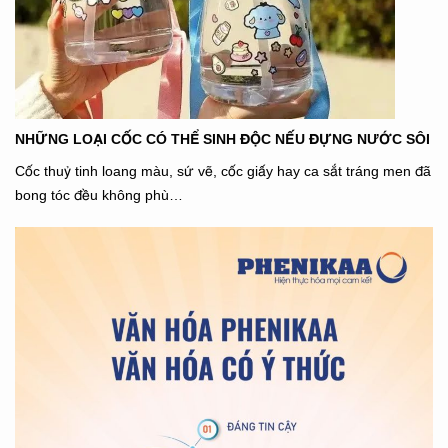
NHỮNG LOẠI CỐC CÓ THỂ SINH ĐỘC NẾU ĐỰNG NƯỚC SÔI
Cốc thuỷ tinh loang màu, sứ vẽ, cốc giấy hay ca sắt tráng men đã
bong tóc đều không phù…