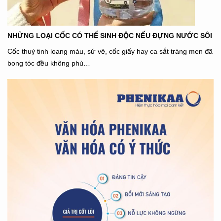
NHỮNG LOẠI CỐC CÓ THỂ SINH ĐỘC NẾU ĐỰNG NƯỚC SÔI
Cốc thuỷ tinh loang màu, sứ vẽ, cốc giấy hay ca sắt tráng men đã
bong tóc đều không phù…