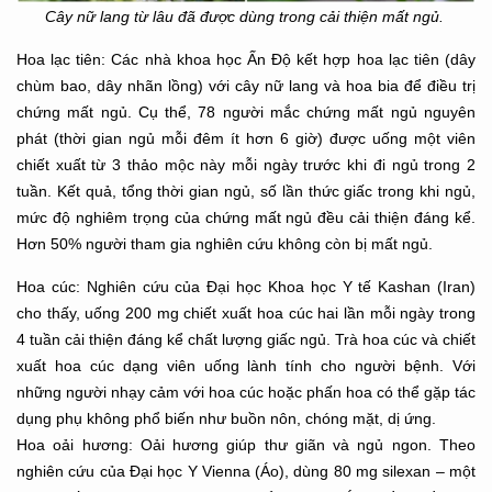
Cây nữ lang từ lâu đã được dùng trong cải thiện mất ngủ.
Hoa lạc tiên: Các nhà khoa học Ấn Độ kết hợp hoa lạc tiên (dây
chùm bao, dây nhãn lồng) với
cây nữ lang và hoa bia để điều trị
chứng mất ngủ. Cụ thể, 78 người mắc chứng mất ngủ nguyên
phát (thời gian ngủ mỗi đêm ít hơn 6 giờ) được uống một viên
chiết xuất từ 3 thảo mộc này mỗi
ngày trước khi đi ngủ trong 2
tuần. Kết quả, tổng thời gian ngủ, số lần thức giấc trong khi ngủ,
mức độ nghiêm trọng của chứng mất ngủ đều cải thiện đáng kể.
Hơn 50% người tham gia
nghiên cứu không còn bị mất ngủ.
Hoa cúc: Nghiên cứu của Đại học Khoa học Y tế Kashan (Iran)
cho thấy, uống 200 mg chiết
xuất hoa cúc hai lần mỗi ngày trong
4 tuần cải thiện đáng kể chất lượng giấc ngủ. Trà hoa cúc
và chiết
xuất hoa cúc dạng viên uống lành tính cho người bệnh. Với
những người nhạy cảm với
hoa cúc hoặc phấn hoa có thể gặp tác
dụng phụ không phổ biến như buồn nôn, chóng mặt, dị
ứng.
Hoa oải hương: Oải hương giúp thư giãn và ngủ ngon. Theo
nghiên cứu của Đại học Y Vienna
(Áo), dùng 80 mg silexan – một