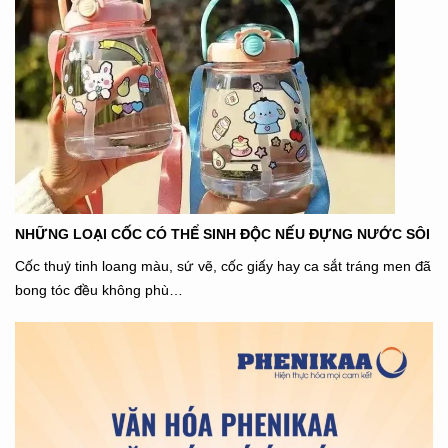
NHỮNG LOẠI CỐC CÓ THỂ SINH ĐỘC NẾU ĐỰNG NƯỚC SÔI
Cốc thuỷ tinh loang màu, sứ vẽ, cốc giấy hay ca sắt tráng men đã
bong tóc đều không phù…