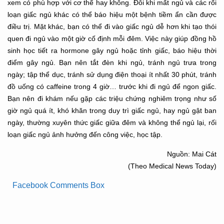
xem có phù hợp với cơ thể hay không. Đôi khi mất ngủ và các rối
loạn giấc ngủ khác có thể báo hiệu một bệnh tiềm ẩn cần được
điều trị.
Mặt khác, bạn có thể đi vào giấc ngủ dễ hơn khi tạo thói
quen đi ngủ vào một giờ cố định mỗi
đêm. Việc này giúp đồng hồ
sinh học tiết ra hormone gây ngủ hoặc tỉnh giấc, báo hiệu thời
điểm gây ngủ. Bạn nên tắt đèn khi ngủ, tránh ngủ trưa trong
ngày; tập thể dục, tránh sử dụng
điện thoại ít nhất 30 phút, tránh
đồ uống có caffeine trong 4 giờ… trước khi đi ngủ để ngon
giấc.
Bạn nên đi khám nếu gặp các triệu chứng nghiêm trọng như số
giờ ngủ quá ít, khó khăn trong
duy trì giấc ngủ, hay ngủ gật ban
ngày, thường xuyên thức giấc giữa đêm và không thể ngủ lại,
rối
loạn giấc ngủ ảnh hưởng đến công việc, học tập.
Nguồn: Mai Cát
(Theo Medical News Today)
Facebook Comments Box