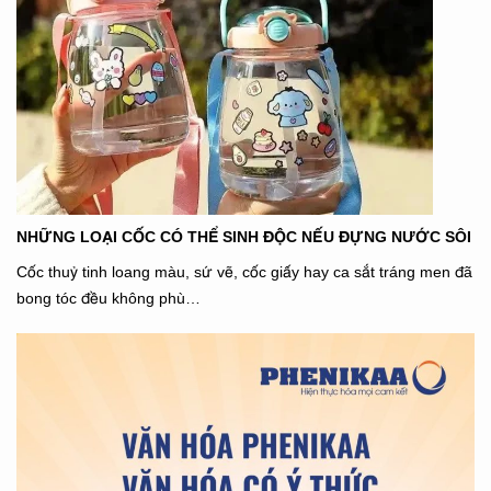
NHỮNG LOẠI CỐC CÓ THỂ SINH ĐỘC NẾU ĐỰNG NƯỚC SÔI
Cốc thuỷ tinh loang màu, sứ vẽ, cốc giấy hay ca sắt tráng men đã
bong tóc đều không phù…