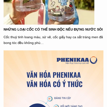
NHỮNG LOẠI CỐC CÓ THỂ SINH ĐỘC NẾU ĐỰNG NƯỚC SÔI
Cốc thuỷ tinh loang màu, sứ vẽ, cốc giấy hay ca sắt tráng men đã
bong tóc đều không phù…