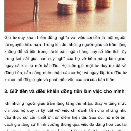
Giữ tư duy khan hiếm đồng nghĩa với việc coi tiền là một nguồn
tài nguyên hữu hạn. Trong khi đó, những người giàu có trầm lặng
không để số tiền trong tài khoản ngân hàng hay số tiền tích lũy
trong két sắt giới hạn suy nghĩ của họ về tiềm năng làm giàu,
ngay cả khi họ mới bắt đầu. Họ luôn giữ một tư duy dư dả về
đồng tiền, sẵn sàng nhìn nhận các cơ hội và ngay lập tức đầu tư
khi có thể để giữ gìn và phát triển vốn của cải của bản thân.
3. Giữ tiền và điều khiển đồng tiền làm việc cho mình
Khi những người giàu trầm lặng tăng thu nhập, thay vì tăng mức
chi tiêu, họ duy trì kỷ luật với việc chỉ dành tiền cho những nhu
cầu thực sự cần thiết ở thời điểm hiện tại. Sau đó, họ mới tìm
cách gia tăng sự thịnh vượng thông qua việc đa dạng hóa các tài