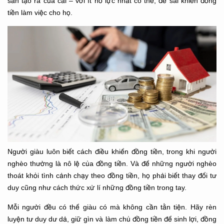
sản tạo ra của cải – với ít nỗ lực nhất có thể, để sai khiến đồng
tiền làm việc cho họ.
Người giàu luôn biết cách điều khiển đồng tiền, trong khi người
nghèo thường là nô lệ của đồng tiền. Và để những người nghèo
thoát khỏi tình cảnh chạy theo đồng tiền, họ phải biết thay đổi tư
duy cũng như cách thức xử lí những đồng tiền trong tay.
Mỗi người đều có thể giàu có mà không cần tằn tiện. Hãy rèn
luyện tư duy dư dả, giữ gìn và làm chủ đồng tiền để sinh lợi, đồng